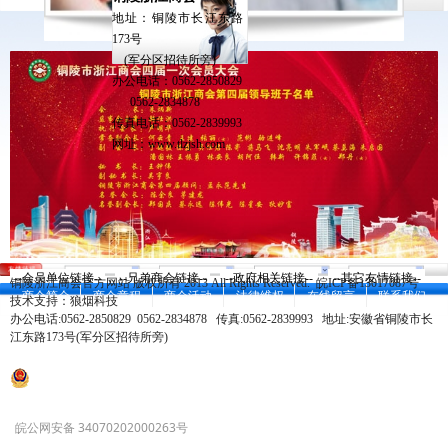
地址：铜陵市长江东路
173
号
(
军分区招待所旁
)
办公电话：0562-2850829
0562-2834878
传真电话：0562-2839993
网址：www.tlzjsh.com
--会员单位链接--
--兄弟商会链接--
--政府相关链接--
--其它友情链接--
铜陵浙江商会官方网站 版权所有 2013 All Rights Reserved.
皖ICP备13017087号
商会简介
商会章程
商会活动
法律维权
在线留言
联系我们
技术支持：
狼烟科技
办公电话:0562-2850829 0562-2834878 传真:0562-2839993 地址:安徽省铜陵市长
江东路173号(军分区招待所旁)
皖公网安备 34070202000263号