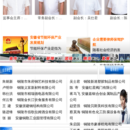
监事会主席：韩仕洪
常务副会长：骆进锋
副会长：吴仕君
副会长：陈寄
安徽省节能环保产业
企业需要律师保驾护
发展规划
航
节能环保产业是指为
随着社会经济的发
节约能源资源、发展
展，我国公民的法律
意识也随之增强，那
循环经济、保护生态
么，在市场经济竞争...
环境提供物质基础...<
<点击详细>
点击详细>
朱炳新 铜陵市朱府铜艺科技有限公司
吴士君 铜陵新港塑胶制品有限公司
新浙商的文化追求
卢明华 铜陵义富新材料有限公司
陈 寄 安徽红星阀门有限公司
浙江省舟山市沈家门
渔港是三大渔港之一,
韩仕洪 铜陵市精瑞德电器有限公司
蒋马飞 安徽嘉铜合创金属制品产业园
行走其中,目力所及之
何云青 铜陵金长江饮食服务有限公司
公司
处,皆是整装...<点击详
王 建 安徽浙建钢结构有限公司
赵坚强 铜陵贝斯美科技有限公司
细>
骆进锋 铜陵市佰歌拉姆酒业有限公司
蔡莫海 铜陵有色化工防腐设备有限公
张 丽 安徽铜勤工业园管理有限公司
司
安徽省节能环保产业发展规划
集体协商集体合同专栏
넷
넷
朱启国 铜陵市豪泰机电有限公司
国务院正式发布《关于促进信息消费扩大内需的若干意见》
合伙企业清算报告范本
넷
넷