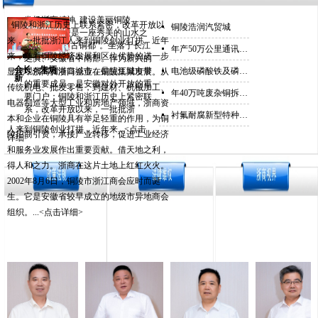
发扬浙商精神 建设美丽铜陵
铜陵和浙江历史上联系紧密，改革开放以
넷
铜陵浩润汽贸城
美丽的铜陵是一座秀美的山水之
来，一批批浙江人来到铜陵创业打拼。近年
城，是“中国古铜都”。坐落于长江
넷
年产50万公里通讯级塑料光纤项目
来，随着铜陵经济发展和区位优势的进一步
之滨、安徽省中南部。作为新兴的
会长：朱炳
现代工贸港口城市，是皖江城市带
넷
电池级磷酸铁及磷酸铁锂项目
显现，浙商和浙商企业在铜陵集聚发展。从
新
的重要成员，是安徽对外开放的重
传统机电、批发零售，到建材、机械加工、
넷
年40万吨废杂铜拆解资源综合利用项目
要门户；铜陵和浙江历史上紧密联
电器制造等大型工业和房地产领域，浙商资
系，改革开放以来，一批批浙
넷
衬氟耐腐新型特种阀门项目
本和企业在铜陵具有举足轻重的作用，为铜
人来到铜陵创业打拼，近年来...<点击
陵招商引资，承接产业转移，促进工业经济
详细>
和服务业发展作出重要贡献。借天地之利，
得人和之力。浙商在这片土地上红红火火。
2002年8月6日，铜陵市浙江商会应时而诞
生。它是安徽省较早成立的地级市异地商会
组织。...<点击详细>