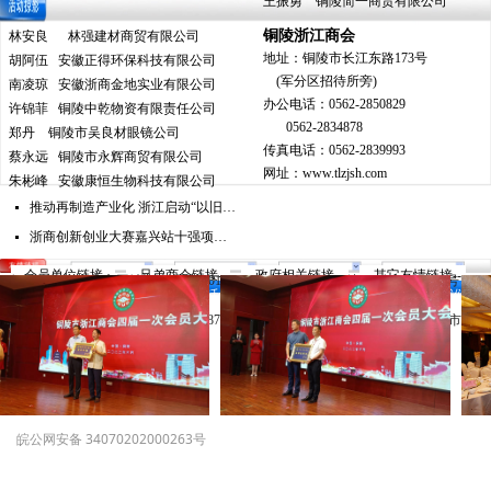
王振勇 铜陵简一商贸有限公司
安徽为民营企业税收“减负”
劳动合同法首次修改 劳务派遣不得超6个月
넷
넷
铜陵浙江商会
林安良
林强建材商贸有限公司
安徽省人民政府办公厅关于促进股权投资类企业规范发展的意见
侵犯专利权案
넷
넷
地址：铜陵市长江东路
173号
胡阿伍
安徽正得环保科技有限公司
26条新政助推文化产业大发展
代理人失职该如何承担责任
넷
넷
(
军分区招待所旁)
南凌琼
安徽浙商金地实业有限公司
办公电话：0562-2850829
许锦菲
铜陵中乾物资有限责任公司
新浙商的文化追求
넷
0562-2834878
郑丹
铜陵市吴良材眼镜公司
62岁浙商陈妙林骑车穿越中国贺上市
넷
传真电话：0562-2839993
蔡永远
铜陵市永辉商贸有限公司
网址：www.tlzjsh.com
浙江掀“中国梦-浙商梦”活动高潮
넷
朱彬峰
安徽康恒生物科技有限公司
推动再制造产业化 浙江启动“以旧换再”试点
넷
浙商创新创业大赛嘉兴站十强项目出炉
넷
--会员单位链接--
--兄弟商会链接--
--政府相关链接--
--其它友情链接--
铜陵浙江商会官方网站 版权所有 2013 All Rights Reserved.
皖ICP备13017087号
商会简介
商会章程
商会活动
法律维权
在线留言
联系我们
技术支持：
狼烟科技
办公电话:0562-2850829 0562-2834878 传真:0562-2839993 地址:安徽省铜陵市长
江东路173号(军分区招待所旁)
皖公网安备 34070202000263号