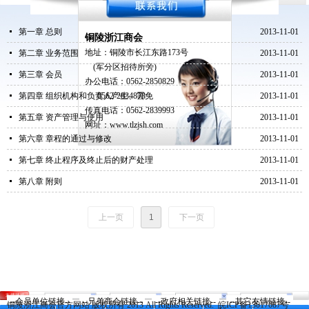
넷
第一章 总则
2013-11-01
铜陵浙江商会
地址：铜陵市长江东路
173
号
넷
第二章 业务范围
2013-11-01
(
军分区招待所旁
)
넷
第三章 会员
2013-11-01
办公电话：0562-2850829
넷
第四章 组织机构和负责人产生、罢免
0562-2834878
2013-11-01
传真电话：0562-2839993
넷
第五章 资产管理与使用
2013-11-01
网址：www.tlzjsh.com
넷
第六章 章程的通过与修改
2013-11-01
넷
第七章 终止程序及终止后的财产处理
2013-11-01
넷
第八章 附则
2013-11-01
上一页
1
下一页
首页
--会员单位链接--
--兄弟商会链接--
--政府相关链接--
--其它友情链接--
铜陵浙江商会官方网站 版权所有 2013 All Rights Reserved.
皖ICP备13017087号