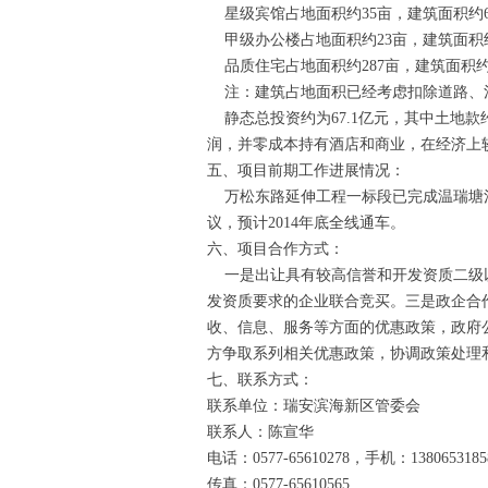
星级宾馆占地面积约35亩，建筑面积约6
甲级办公楼占地面积约23亩，建筑面积约
品质住宅占地面积约287亩，建筑面积约4
注：建筑占地面积已经考虑扣除道路、
静态总投资约为67.1亿元，其中土地款
润，并零成本持有酒店和商业，在经济上
五、项目前期工作进展情况：
万松东路延伸工程一标段已完成温瑞塘河
议，预计2014年底全线通车。
六、项目合作方式：
一是出让具有较高信誉和开发资质二级以
发资质要求的企业联合竞买。三是政企合
收、信息、服务等方面的优惠政策，政府
方争取系列相关优惠政策，协调政策处理
七、联系方式：
联系单位：瑞安滨海新区管委会
联系人：陈宣华
电话：0577-65610278，手机：1380653185
传真：0577-65610565