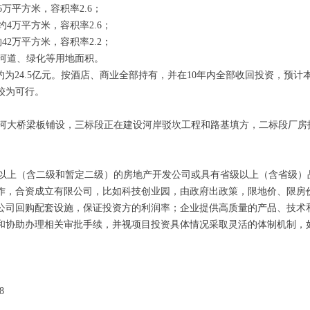
万平方米，容积率2.6；
4万平方米，容积率2.6；
2万平方米，容积率2.2；
河道、绿化等用地面积。
约为24.5亿元。按酒店、商业全部持有，并在10年内全部收回投资，预计
较为可行。
大桥梁板铺设，三标段正在建设河岸驳坎工程和路基填方，二标段厂房
上（含二级和暂定二级）的房地产开发公司或具有省级以上（含省级）
作，合资成立有限公司，比如科技创业园，由政府出政策，限地价、限房
公司回购配套设施，保证投资方的利润率；企业提供高质量的产品、技术
和协助办理相关审批手续，并视项目投资具体情况采取灵活的体制机制，如
8